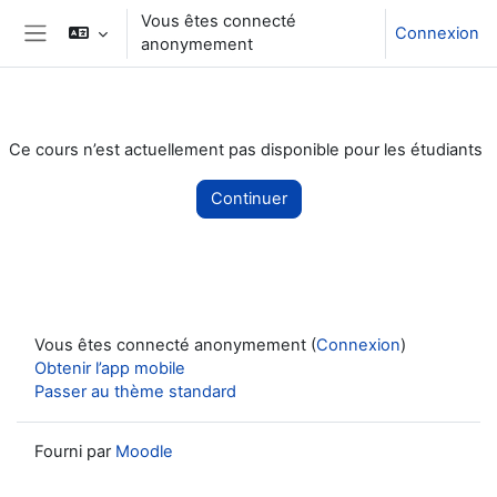
Passer au contenu principal
Vous êtes connecté
Connexion
anonymement
Panneau latéral
Ce cours n’est actuellement pas disponible pour les étudiants
Continuer
Vous êtes connecté anonymement (
Connexion
)
Obtenir l’app mobile
Passer au thème standard
Fourni par
Moodle