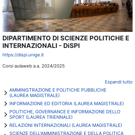
DIPARTIMENTO DI SCIENZE POLITICHE E
INTERNAZIONALI - DiSPI
https://dispi.unige.it
Corsi aulaweb a.a. 2024/2025
Espandi tutto
AMMINISTRAZIONE E POLITICHE PUBBLICHE
(LAUREA MAGISTRALE)
INFORMAZIONE ED EDITORIA (LAUREA MAGISTRALE)
POLITICHE, GOVERNANCE E INFORMAZIONE DELLO
SPORT (LAUREA TRIENNALE)
RELAZIONI INTERNAZIONALI (LAUREA MAGISTRALE)
SCIENZE DELL'AMMINISTRAZIONE E DELLA POLITICA