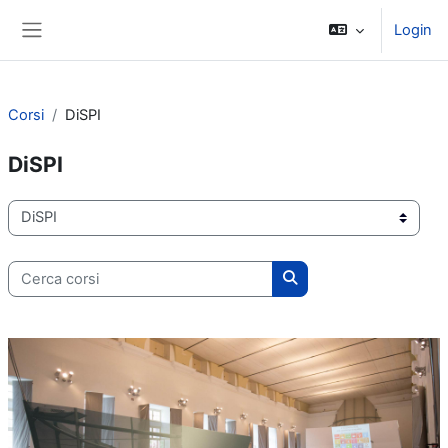
Vai al contenuto principale
Login
Pannello laterale
Corsi
DiSPI
DiSPI
Categorie di corso
Cerca corsi
Cerca corsi